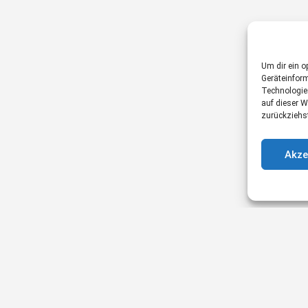
Um dir ein o
Geräteinfor
Technologie
auf dieser W
zurückziehs
Akze
© gesundessein.com |
Impressum
|
Datenschutzerklärung
|
AGB