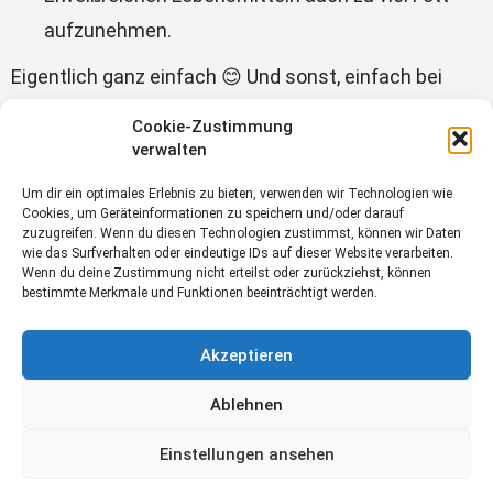
aufzunehmen.
Eigentlich ganz einfach 😊 Und sonst, einfach bei
einer/m Diätologen/in seines Vertrauens einen
Cookie-Zustimmung
Termin vereinbaren.
verwalten
Ein Beitrag von Alexandra Mayer, BSc, Diätologin
Um dir ein optimales Erlebnis zu bieten, verwenden wir Technologien wie
Cookies, um Geräteinformationen zu speichern und/oder darauf
zuzugreifen. Wenn du diesen Technologien zustimmst, können wir Daten
Foto: Canva
wie das Surfverhalten oder eindeutige IDs auf dieser Website verarbeiten.
Wenn du deine Zustimmung nicht erteilst oder zurückziehst, können
bestimmte Merkmale und Funktionen beeinträchtigt werden.
Ernährung
Gesundheit
Akzeptieren
Ablehnen
Einstellungen ansehen