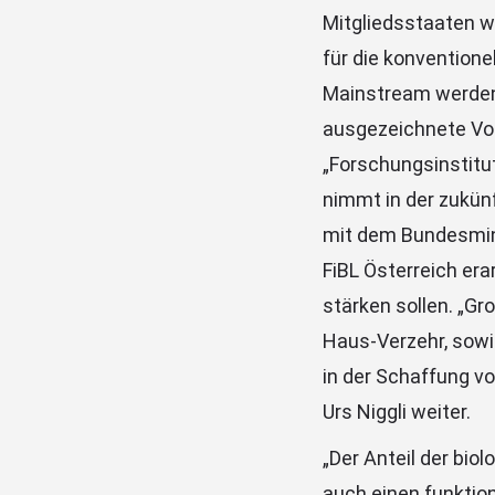
Mitgliedsstaaten w
für die konventione
Mainstream werden.
ausgezeichnete Vor
„Forschungsinstitut
nimmt in der zukünft
mit dem Bundesmini
FiBL Österreich era
stärken sollen. „Gr
Haus-Verzehr, sowi
in der Schaffung vo
Urs Niggli weiter.
„Der Anteil der bio
auch einen funktio