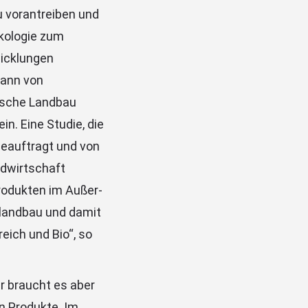
 vorantreiben und
ökologie zum
wicklungen
mann von
gische Landbau
in. Eine Studie, die
eauftragt und von
ndwirtschaft
produkten im Außer-
olandbau und damit
eich und Bio“, so
ür braucht es aber
n Produkte. Im