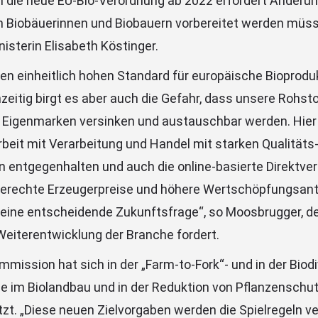
h die neue EU-Bio-Verordnung ab 2022 erfordert Änderun
Biobäuerinnen und Biobauern vorbereitet werden müsse
isterin Elisabeth Köstinger.
inen einheitlich hohen Standard für europäische Bioprodu
zeitig birgt es aber auch die Gefahr, dass unsere Rohst
 Eigenmarken versinken und austauschbar werden. Hier
it mit Verarbeitung und Handel mit starken Qualitäts
entgegenhalten und auch die online-basierte Direktve
rechte Erzeugerpreise und höhere Wertschöpfungsantei
 eine entscheidende Zukunftsfrage“, so Moosbrugger, de
iterentwicklung der Branche fordert.
mission hat sich in der „Farm-to-Fork“- und in der Biod
le im Biolandbau und in der Reduktion von Pflanzenschu
zt. „Diese neuen Zielvorgaben werden die Spielregeln ve