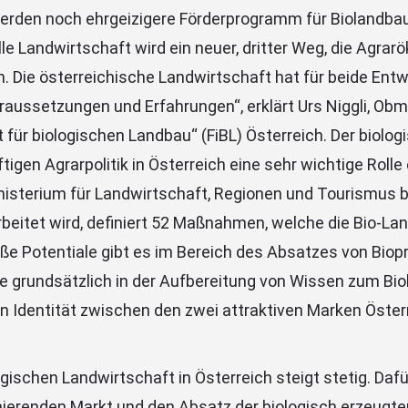
erden noch ehrgeizigere Förderprogramm für Biolandbau
lle Landwirtschaft wird ein neuer, dritter Weg, die Agrar
 Die österreichische Landwirtschaft hat für beide Ent
aussetzungen und Erfahrungen“, erklärt Urs Niggli, Ob
 für biologischen Landbau“ (FiBL) Österreich. Der biolo
igen Agrarpolitik in Österreich eine sehr wichtige Rolle e
sterium für Landwirtschaft, Regionen und Tourismus b
rbeitet wird, definiert 52 Maßnahmen, welche die Bio-La
oße Potentiale gibt es im Bereich des Absatzes von Bio
e grundsätzlich in der Aufbereitung von Wissen zum Bi
n Identität zwischen den zwei attraktiven Marken Österr
logischen Landwirtschaft in Österreich steigt stetig. Daf
nierenden Markt und den Absatz der biologisch erzeugte