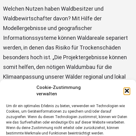
Welchen Nutzen haben Waldbesitzer und
Waldbewirtschafter davon? Mit Hilfe der
Modellergebnisse und geografischer
Informationssysteme können Waldareale separiert
werden, in denen das Risiko für Trockenschäden
besonders hoch ist. „Die Projektergebnisse können
somit helfen, den nötigen Waldumbau für die
Klimaanpassung unserer Wälder regional und lokal
auf besonders gefährdete Bereiche zu fokussieren“,
Cookie-Zustimmung
verwalten
macht Simon Trust deutlich.
Um dir ein optimales Erlebnis zu bieten, verwenden wir Technologien wie
Der Beitrag
Den Trockenschäden auf der
Cookies, um Geräteinformationen zu speichern und/oder darauf
zuzugreifen. Wenn du diesen Technologien zustimmst, können wir Daten
Spur
erschien zuerst auf
Blick ins Land
.
wie das Surfverhalten oder eindeutige IDs auf dieser Website verarbeiten.
Wenn du deine Zustimmung nicht erteilst oder zurückziehst, können
bestimmte Merkmale und Funktionen beeinträchtigt werden.