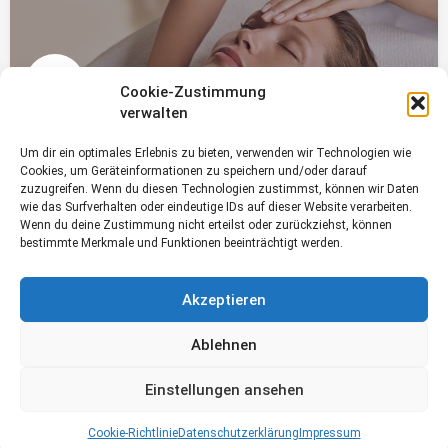
Cookie-Zustimmung
verwalten
Beautylounge Philomena
Beautylounge Philomena macht Ihr Leben schöner
Um dir ein optimales Erlebnis zu bieten, verwenden wir Technologien wie
Cookies, um Geräteinformationen zu speichern und/oder darauf
https://beautylounge-philomena.shop/
zuzugreifen. Wenn du diesen Technologien zustimmst, können wir Daten
wie das Surfverhalten oder eindeutige IDs auf dieser Website verarbeiten.
Beauty
Wenn du deine Zustimmung nicht erteilst oder zurückziehst, können
bestimmte Merkmale und Funktionen beeinträchtigt werden.
Akzeptieren
Ablehnen
Einstellungen ansehen
Cookie-Richtlinie
Datenschutzerklärung
Impressum