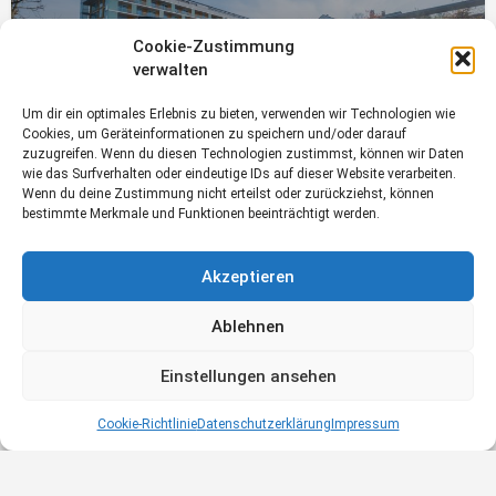
Cookie-Zustimmung
verwalten
Hotel Lebensquell Bad Zell,
Um dir ein optimales Erlebnis zu bieten, verwenden wir Technologien wie
Lebensquellplatz 1
07263 / 7515-66
Cookies, um Geräteinformationen zu speichern und/oder darauf
zuzugreifen. Wenn du diesen Technologien zustimmst, können wir Daten
wie das Surfverhalten oder eindeutige IDs auf dieser Website verarbeiten.
Wenn du deine Zustimmung nicht erteilst oder zurückziehst, können
Hotels für Freizeit und Gesundheit
bestimmte Merkmale und Funktionen beeinträchtigt werden.
Akzeptieren
Ablehnen
Einstellungen ansehen
Cookie-Richtlinie
Datenschutzerklärung
Impressum