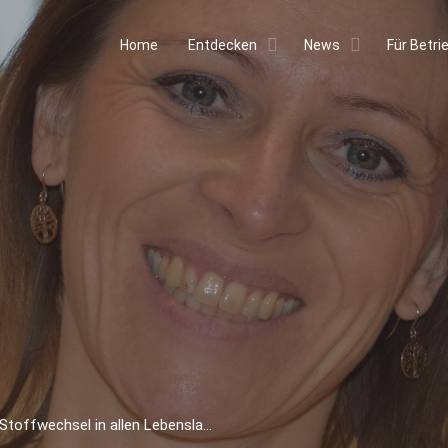
Home
Entdecken
News
Für Betri
ein starker Rücken, ein starker Körper, ein starker Stoffwechsel in allen Lebenslagen