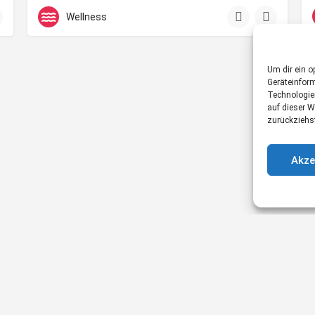
Bad Füssing und Bad Hofgastein
Wellness
Um dir ein o
Geräteinfor
Technologie
auf dieser W
zurückziehs
Akze
© gesundessein.com |
Impressum
|
Datenschutzerklärung
|
AGB