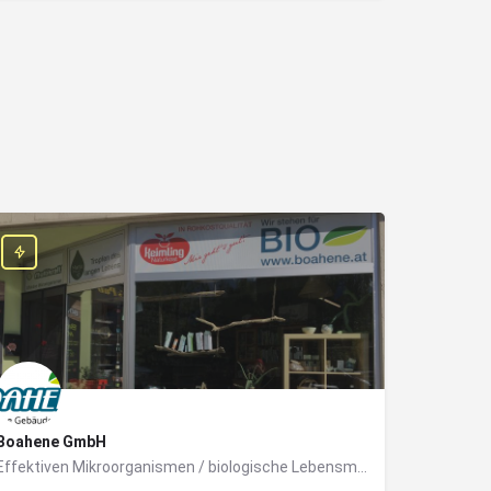
Boahene GmbH
Effektiven Mikroorganismen / biologische Lebensmittel / biologische Gebäudereinigung