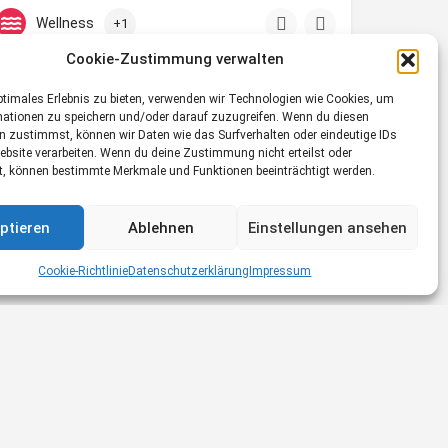
00436767733717
6410 Telfs
Wellness
+1
Cookie-Zustimmung verwalten
ptimales Erlebnis zu bieten, verwenden wir Technologien wie Cookies, um
mationen zu speichern und/oder darauf zuzugreifen. Wenn du diesen
n zustimmst, können wir Daten wie das Surfverhalten oder eindeutige IDs
ebsite verarbeiten. Wenn du deine Zustimmung nicht erteilst oder
t, können bestimmte Merkmale und Funktionen beeinträchtigt werden.
ptieren
Ablehnen
Einstellungen ansehen
Cookie-Richtlinie
Datenschutzerklärung
Impressum