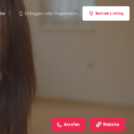
ebe
Einloggen
oder
Registrieren
Betrieb Listing
Anrufen
Website