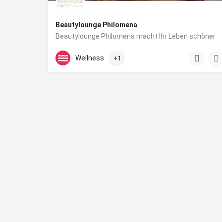
Beautylounge Philomena
Beautylounge Philomena macht Ihr Leben schöner
+43 664 88 657 480
Wellness
+1
Hauptstraße 4 / 2 OG 4210 Gallneukirchen