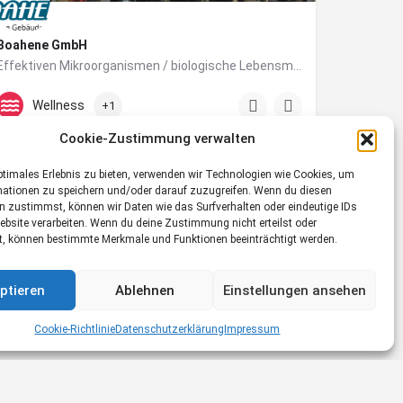
Boahene GmbH
Effektiven Mikroorganismen / biologische Lebensmittel / biologische Gebäudereinigung
00436767733717
6410 Telfs
Wellness
+1
Cookie-Zustimmung verwalten
ptimales Erlebnis zu bieten, verwenden wir Technologien wie Cookies, um
mationen zu speichern und/oder darauf zuzugreifen. Wenn du diesen
n zustimmst, können wir Daten wie das Surfverhalten oder eindeutige IDs
ebsite verarbeiten. Wenn du deine Zustimmung nicht erteilst oder
t, können bestimmte Merkmale und Funktionen beeinträchtigt werden.
ptieren
Ablehnen
Einstellungen ansehen
Cookie-Richtlinie
Datenschutzerklärung
Impressum