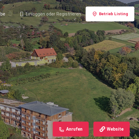
ebe
Einloggen
oder
Registrieren
Betrieb Listing
Anrufen
Website