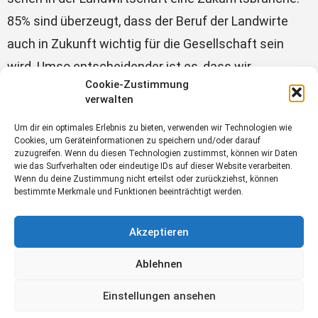
85% sind überzeugt, dass der Beruf der Landwirte
auch in Zukunft wichtig für die Gesellschaft sein
wird. Umso entscheidender ist es, dass wir
Cookie-Zustimmung
insgesamt den Beruf attraktivieren, Hofübergaben
verwalten
erleichtern und die heimische Landwirtschaft
Um dir ein optimales Erlebnis zu bieten, verwenden wir Technologien wie
innovativ weiterentwickeln.“ Der Beitrag
Gleich nach
Cookies, um Geräteinformationen zu speichern und/oder darauf
zuzugreifen. Wenn du diesen Technologien zustimmst, können wir Daten
den Ärzten
erschien zuerst auf
Blick ins Land
.
wie das Surfverhalten oder eindeutige IDs auf dieser Website verarbeiten.
Wenn du deine Zustimmung nicht erteilst oder zurückziehst, können
bestimmte Merkmale und Funktionen beeinträchtigt werden.
Landwirtschaft
Akzeptieren
Ablehnen
Einstellungen ansehen