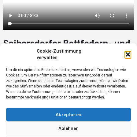
Seibersdorfer Bettfedern- und
Cookie-Zustimmung
Daunenfabrik GmbH
verwalten
Um dir ein optimales Erlebnis zu bieten, verwenden wir Technologien wie
Johann-Strauß-Straße 1
Cookies, um Geräteinformationen zu speichern und/oder darauf
zuzugreifen. Wenn du diesen Technologien zustimmst, können wir Daten
2485 Wampersdorf
wie das Surfverhalten oder eindeutige IDs auf dieser Website verarbeiten.
Wenn du deine Zustimmung nicht erteilst oder zurückziehst, können
Tel.: +43 800 400 1720 41
bestimmte Merkmale und Funktionen beeinträchtigt werden.
Fax: +43 2623 725 58 24
Akzeptieren
office@seibersdorfer.at
Ablehnen
https://www.seibersdorfer.at/