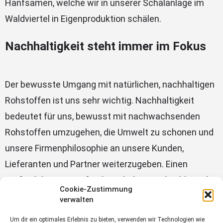
Hanfsamen, welche wir in unserer Schälanlage im
Waldviertel in Eigenproduktion schälen.
Nachhaltigkeit steht immer im Fokus
Der bewusste Umgang mit natürlichen, nachhaltigen
Rohstoffen ist uns sehr wichtig. Nachhaltigkeit
bedeutet für uns, bewusst mit nachwachsenden
Rohstoffen umzugehen, die Umwelt zu schonen und
unsere Firmenphilosophie an unsere Kunden,
Lieferanten und Partner weiterzugeben. Einen
Großteil der Energie für die Schälung und Kühlung der
Cookie-Zustimmung
Hanfsamen stammt von unserer Photovoltaikanlage.
verwalten
www.hanfland.at
Um dir ein optimales Erlebnis zu bieten, verwenden wir Technologien wie