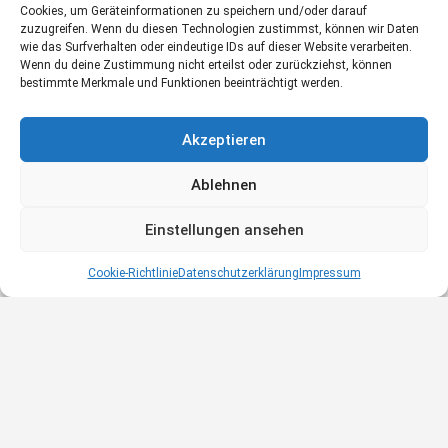
Cookies, um Geräteinformationen zu speichern und/oder darauf
zuzugreifen. Wenn du diesen Technologien zustimmst, können wir Daten
Hier geht´s zum Rabattcode der Partner Shop Aktion
wie das Surfverhalten oder eindeutige IDs auf dieser Website verarbeiten.
Wenn du deine Zustimmung nicht erteilst oder zurückziehst, können
bestimmte Merkmale und Funktionen beeinträchtigt werden.
Ernährung
Gesundheit
Lebensmittel
Akzeptieren
Ablehnen
Einstellungen ansehen
Cookie-Richtlinie
Datenschutzerklärung
Impressum
© gesundessein.com |
Impressum
|
Datenschutzerklärung
|
AGB